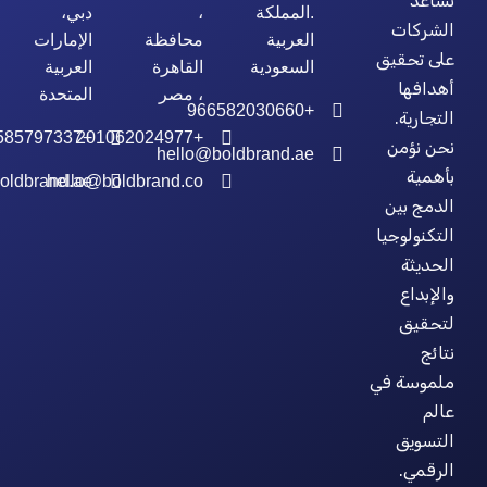
تساعد
.المملكة
،
دبي،
الشركات
العربية
محافظة
الإمارات
على تحقيق
السعودية
القاهرة
العربية
أهدافها
، مصر
المتحدة
+966582030660
التجارية.
+971585797337
+201062024977
نحن نؤمن
hello@boldbrand.ae
بأهمية
oldbrand.ae
hello@boldbrand.co
الدمج بين
التكنولوجيا
الحديثة
والإبداع
لتحقيق
نتائج
ملموسة في
عالم
التسويق
الرقمي.