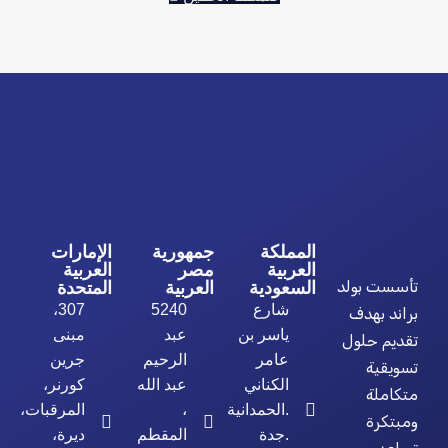
المملكة
جمهورية
الإمارات
العربية
مصر
العربية
تأسست بولد
السعودية
العربية
المتحدة
شارع
5240
307،
براند بهدف
ياسر بن
عبد
مبنى
تقديم حلول
عامر
الرحيم
جرين
تسويقية
الكناني
عبد الله
كورنر،
متكاملة
.الحمدانية
،
المرقبات،
ومبتكرة
.جدة
المقطم
ديرة،