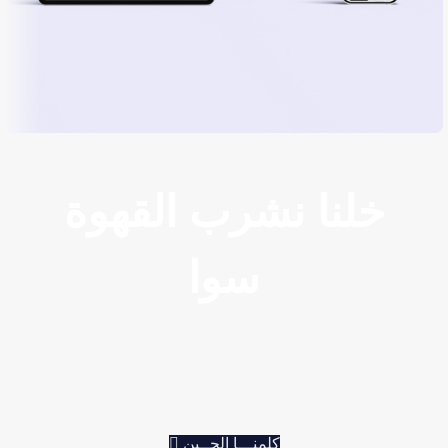
تصميم المتاجر الالكترونية
Awlad Mahmoud Group
تصميم المواقع الالكترونية
خلنا نشرب القهوة
سوا
نسمع فكرتك نشاركك خبرتنا إحنا بنضبطها معك
خطوة خطوة ونرسم لك خطة تخلي مشروعك
يكبر بثقة مو لازم تجي ومعك كل التفاصيل
كلمنـــا الحــين