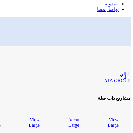
المدونة
تواصل معنا
التالي
ATA GROUP
مشاريع ذات صلة
w
View
View
View
e
Large
Large
Large