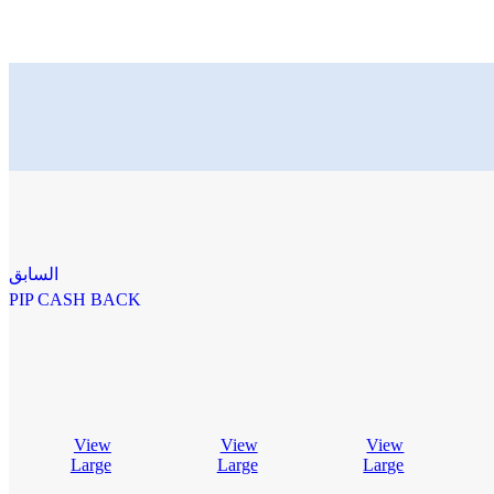
السابق
PIP CASH BACK
View
View
View
Large
Large
Large