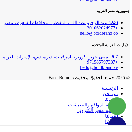
جمهورية مصر العربية
5240 عبد الرحيم عبد الله ، المقطم ، محافظة القاهرة ، مصر
+201062024977
hello@boldbrand.co
الإمارات العربية المتحدة
307، مبنى جرين كورنر، المرقبات، ديرة، دبي، الإمارات العربية المتحدة
+971585797337
hello@boldbrand.ae
© 2025 جميع الحقوق محفوظة Bold Brand،
الرئيسية
من نحن
خدماتنا
برمجة المواقع والتطبيقات
تصميم متجر الكتروني
اعمالنا
عملائنا
المدونة