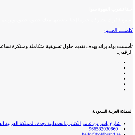
خلنا نشرب القهوة سوا
تصميم
تصميم
تصميم
نسمع فكرتك نشاركك خبرتنا إحنا بنضبطها معك خطوة خطوة ونرسم ل
المتاجر
المتاجر
المواقع
كلمنـــا الحــين
الالكترونية
الالكترونية
الالكترونية
تصميم
تصميم
PIP CASH
المواقع
المواقع
BACK
تأسست بولد براند بهدف تقديم حلول تسويقية متكاملة ومبتكرة تساعد ال
الالكترونية
الالكترونية
الرقمي.
ATA
Awlad
GROUP
Mahmoud
e
Group
المملكة العربية السعودية
شارع ياسر بن عامر الكناني .الحمدانية .جدة .المملكة العربية ال
+966582030660
hello@boldbrand.ae