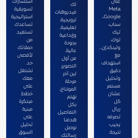
على
استشارات
لك
Meta
تسويقية
فيديوهات
،Google،
استراتيجية
ترويجية،
سناب،
تساعدك
تعليمية،
تيك
تستفيد
وإبداعية
توك،
من
بجودة
ولينكدإن...
حملاتك
عالية.
مع
لأقصى
من أول
استهداف
حد.
التصوير
دقيق
نشتغل
لين آخر
وتحليل
معك
مرحلة
مستمر
على
المونتاج،
عشان
خطط
نهتم
كل
مبتكرة
بكل
ريال
مبنية
التفاصيل.
تصرفه
على
هدفنا
يجيب
تحليل
نوصل
نتيجة.
السوق
رسالتك