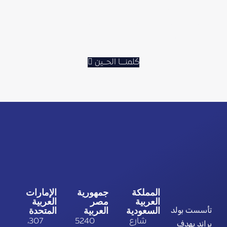
نسمع فكرتك نشاركك خبرتنا إحنا بنضبطها معك
خطوة خطوة ونرسم لك خطة تخلي مشروعك
يكبر بثقة مو لازم تجي ومعك كل التفاصيل
كلمنـــا الحــين
المملكة
جمهورية
الإمارات
العربية
مصر
العربية
تأسست بولد
السعودية
العربية
المتحدة
شارع
5240
307،
براند بهدف