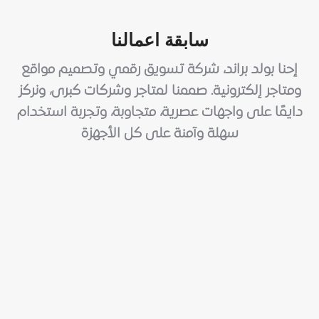
سابقة اعمالنا
إحنا بولد براند، شركة تسويق رقمي وتصميم مواقع
ومتاجر إلكترونية. صممنا لمتاجر وشركات كبرى، ونركز
دايمًا على واجهات عصرية، متجاوبة، وتجربة استخدام
سهلة وآمنة على كل الأجهزة
تسويق الكتروني
ATA GROUP Social Media
تسويق الكتروني
Yellow Duck World Social Media
تسويق الكتروني
iknology Store Social Media
تسويق الكتروني
OUTCAST Store Social Media
تسويق الكتروني
Duru Egypt Social Media