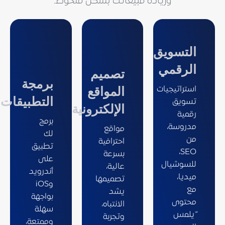
وزيادة مبيعاتك بشكل ملحوظ.
التسويق
الرقمي
تصميم
برمجة
استراتيجيات
المواقع
التطبيقات
تسويق
الإلكترونية
رقمية
برمج
مدروسة،
مواقع
لك
من
احترافية
تطبيق
SEO،
بسرعة
على
للسوشيال
عالية،
أندرويد
ميديا،
تصميمها
وiOS
مع
يشد
بواجهة
محتوى
الانتباه،
سهلة
ّ يلمس
وتجربة
وممتعة،