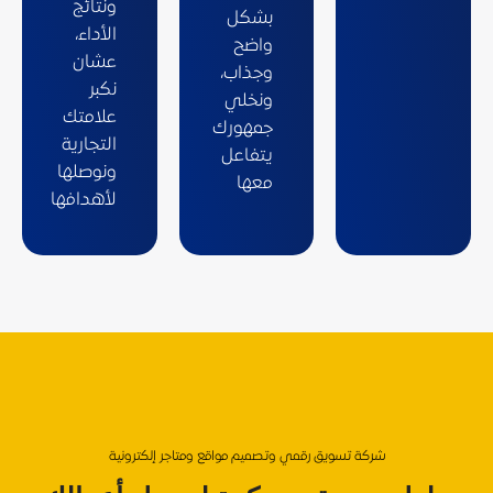
ونتائج
بشكل
الأداء،
واضح
عشان
وجذاب،
نكبر
ونخلي
علامتك
جمهورك
التجارية
يتفاعل
ونوصلها
معها
لأهدافها
شركة تسويق رقمي وتصميم مواقع ومتاجر إلكترونية