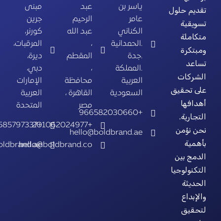
ياسر بن
عبد
مبنى
تقديم حلول
عامر
الرحيم
جرين
تسويقية
الكناني
عبد الله
كورنر،
متكاملة
.الحمدانية
،
المرقبات،
ومبتكرة
.جدة
المقطم
ديرة،
تساعد
.المملكة
،
دبي،
الشركات
العربية
محافظة
الإمارات
على تحقيق
السعودية
القاهرة ،
العربية
أهدافها
مصر
المتحدة
+966582030660
التجارية.
+971585797337
+201062024977
نحن نؤمن
hello@boldbrand.ae
بأهمية
oldbrand.ae
hello@boldbrand.co
الدمج بين
التكنولوجيا
الحديثة
والإبداع
لتحقيق