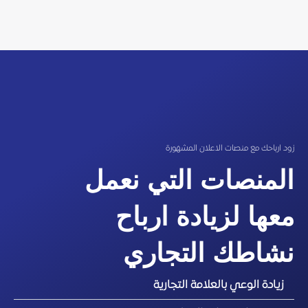
تسويق الكتروني
Champ Kit Social Media
تسويق الكتروني
Almonqez Alshamel Social Media
تسويق الكتروني
دراسة حالة : كيف حققنا 563,000 زيارة و4.9 مليون
ظهور لمتجر إلكتروني
زود ارباحك مع منصات الاعلان المشهورة
المنصات التي نعمل
معها لزيادة ارباح
نشاطك التجاري
زيادة الوعي بالعلامة التجارية