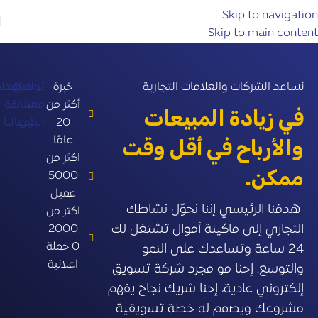
Skip to navigation
Skip to main content
نساعد الشركات والعلامات التجارية ​
خبرة
تواصل
شاهد
عمـلائ
أكثر من
معنا
سابقة
في زيادة المبيعات
20
الحين
اعمالنا
عامًا
والأرباح في أقل وقت
اكثر من
ممكن.
5000
عميل
هدفنا الرئيسي إننا نحوّل نشاطك
اكثر من
التجاري إلى ماكينة أموال تشتغل لك
2000
0 حملة
24 ساعة وتساعدك على النمو
اعلانية
والتوسع. إحنا مو مجرد شركة تسويق
إلكتروني عادية، إحنا شريك نجاح يفهم
مشروعك ويصمم له خطة تسويقية