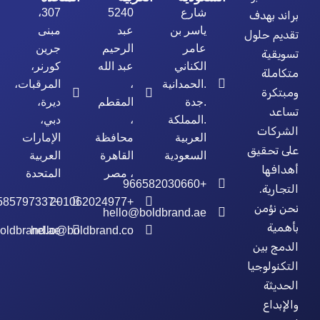
شارع
5240
307،
براند بهدف
ياسر بن
عبد
مبنى
تقديم حلول
عامر
الرحيم
جرين
تسويقية
الكناني
عبد الله
كورنر،
متكاملة
.الحمدانية
،
المرقبات،
ومبتكرة
.جدة
المقطم
ديرة،
تساعد
.المملكة
،
دبي،
الشركات
العربية
محافظة
الإمارات
على تحقيق
السعودية
القاهرة
العربية
أهدافها
، مصر
المتحدة
+966582030660
التجارية.
+971585797337
+201062024977
نحن نؤمن
hello@boldbrand.ae
بأهمية
oldbrand.ae
hello@boldbrand.co
الدمج بين
التكنولوجيا
الحديثة
والإبداع