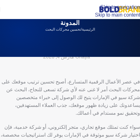
Skip to navigation
Skip to main content
المدونة
الرئيسية
تحسين محركات البحث
تحسين محركات البحث
أفضل شركة سيو في الإمارات 2026
aya
On مارس 4, 2026
في عصر الأعمال الرقمية المتسارع، أصبح تحسين ترتيب موقعك على
محركات البحث أمر لا غنى عنه لأي شركة تسعى للنجاح،
البحث عن
شركة سيو في الإمارات يتيح لك الوصول إلى خبراء متخصصين
يساعدونك على زيادة ظهور موقعك، جذب العملاء المستهدفين،
وتحقيق نمو مستدام في أعمالك.
سواء كنت تمتلك موقع تجاري، متجر إلكتروني، أو شركة خدمية، فإن
اختيار شركة سيو موثوقة في الإمارات يوفر لك استراتيجيات مخصصة،