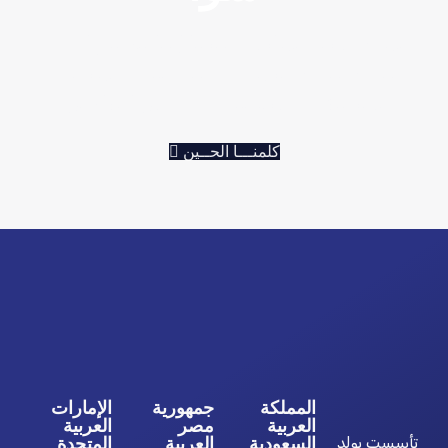
نسمع فكرتك نشاركك خبرتنا إحنا بنضبطها معك
خطوة خطوة ونرسم لك خطة تخلي مشروعك
يكبر بثقة مو لازم تجي ومعك كل التفاصيل
كلمنـــا الحــين
المملكة
جمهورية
الإمارات
العربية
مصر
العربية
تأسست بولد
السعودية
العربية
المتحدة