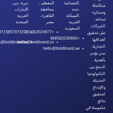
.الحمدانية
المقطم ،
ديرة، دبي،
متكاملة
.جدة
محافظة
الإمارات
ومبتكرة
.المملكة
القاهرة ،
العربية
تساعد
العربية
مصر
المتحدة
الشركات
السعودية
+971585797337
+201062024977
على تحقيق
+966582030660
أهدافها
o@boldbrand.ae
hello@boldbrand.co
التجارية.
hello@boldbrand.ae
نحن نؤمن
بأهمية
الدمج بين
التكنولوجيا
الحديثة
والإبداع
لتحقيق
نتائج
ملموسة في