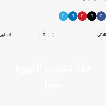
التالي
السابق
خلنا نشرب القهوة
سوا
نسمع فكرتك نشاركك خبرتنا إحنا بنضبطها معك
خطوة خطوة ونرسم لك خطة تخلي مشروعك