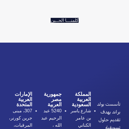
يكبر بثقة مو لازم تجي ومعك كل التفاصيل
كلمنـــا الحــين
المملكة
جمهورية
الإمارات
العربية
مصر
العربية
تأسست بولد
السعودية
العربية
المتحدة
شارع ياسر
5240 عبد
307، مبنى
براند بهدف
بن عامر
الرحيم عبد
جرين كورنر،
تقديم حلول
الكناني
الله ،
المرقبات،
تسويقية